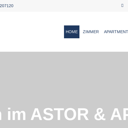
 207120
HOME
ZIMMER
APARTMEN
n im ASTOR & 