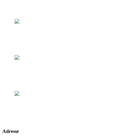
Komfort Einzelzimmer
Business Doppelzimmer
Business Doppelzimmer
Superior Einzelzimmer
Superior Einzelzimmer
Superior Doppelzimmer
Superior Doppelzimmer
Adresse