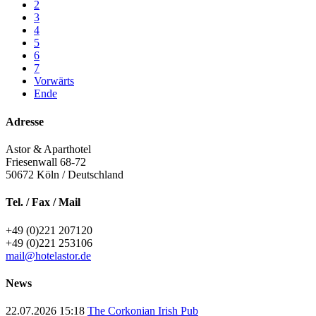
2
3
4
5
6
7
Vorwärts
Ende
Adresse
Astor & Aparthotel
Friesenwall 68-72
50672
Köln / Deutschland
Tel. / Fax / Mail
+49 (0)221 207120
+49 (0)221 253106
mail@hotelastor.de
News
22.07.2026 15:18
The Corkonian Irish Pub