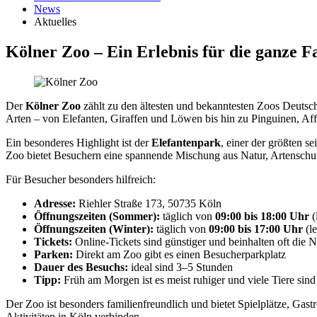
News
Aktuelles
Kölner Zoo – Ein Erlebnis für die ganze 
Der
Kölner Zoo
zählt zu den ältesten und bekanntesten Zoos Deutschl
Arten – von Elefanten, Giraffen und Löwen bis hin zu Pinguinen, Aff
Ein besonderes Highlight ist der
Elefantenpark
, einer der größten 
Zoo bietet Besuchern eine spannende Mischung aus Natur, Artenschu
Für Besucher besonders hilfreich:
Adresse:
Riehler Straße 173, 50735 Köln
Öffnungszeiten (Sommer):
täglich von
09:00 bis 18:00 Uhr
(
Öffnungszeiten (Winter):
täglich von
09:00 bis 17:00 Uhr
(le
Tickets:
Online-Tickets sind günstiger und beinhalten oft di
Parken:
Direkt am Zoo gibt es einen Besucherparkplatz
Dauer des Besuchs:
ideal sind 3–5 Stunden
Tipp:
Früh am Morgen ist es meist ruhiger und viele Tiere sind
Der Zoo ist besonders familienfreundlich und bietet Spielplätze, Gas
Aktivitäten in Köln verbinden.